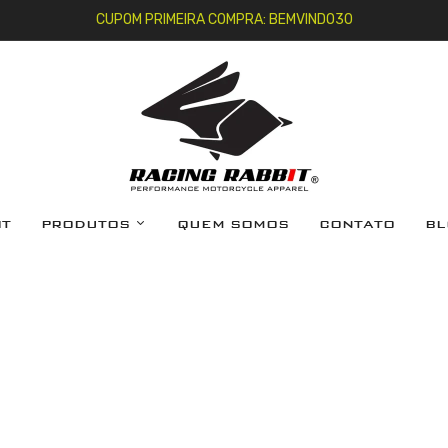
CUPOM PRIMEIRA COMPRA: BEMVINDO30
IT
PRODUTOS
QUEM SOMOS
CONTATO
BL
Jaquetas
Calças
Jeans
Macacões