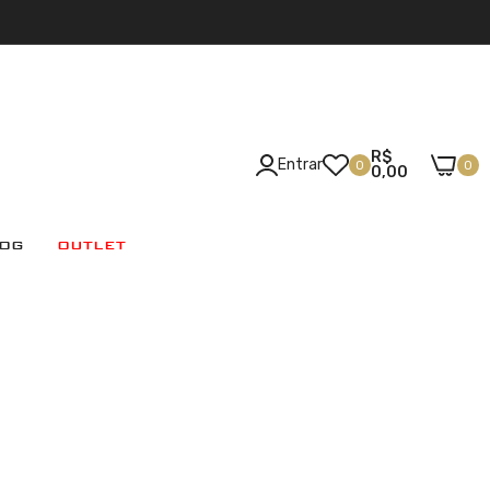
R$
Entrar
0
0
0,00
OG
OUTLET