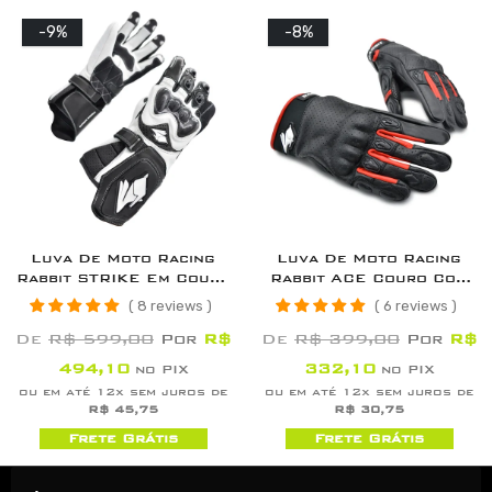
-9%
-8%
Luva De Moto Racing
Luva De Moto Racing
Rabbit STRIKE Em Couro
Rabbit ACE Couro Com
Com Proteção De
Proteções
8 reviews
6 reviews
Carbono E Punho Longo
De
R$ 599,00
Por
R$
De
R$ 399,00
Por
R$
494,10
332,10
no PIX
no PIX
ou em até 12x sem juros de
ou em até 12x sem juros de
R$ 45,75
R$ 30,75
Frete Grátis
Frete Grátis