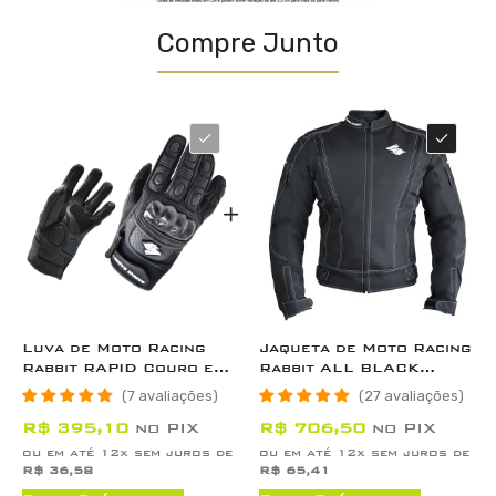
Compre Junto
Luva de Moto Racing
Jaqueta de Moto Racing
Rabbit RAPID Couro e
Rabbit ALL BLACK
Fibra de Carbono com
Impermeável com
7 avaliações
27 avaliações
Proteções
Proteções CE
R$ 395,10
no PIX
R$ 706,50
no PIX
ou em até 12x sem juros de
ou em até 12x sem juros de
R$ 36,58
R$ 65,41