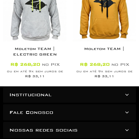
Moletom TEAM |
Moletom TEAM |
ELECTRIC GREEN
R$ 268,20
no PIX
R$ 268,20
no PIX
ou em até 9x sem juros de
ou em até 9x sem juros de
R$ 33,11
R$ 33,11
Institucional
Fale Conosco
Nossas redes sociais