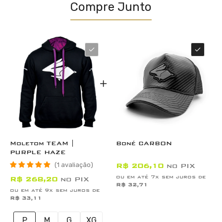
Compre Junto
Moletom TEAM |
Boné CARBON
PURPLE HAZE
1 avaliação
R$ 206,10
no PIX
ou em até 7x sem juros de
R$ 268,20
no PIX
R$ 32,71
ou em até 9x sem juros de
R$ 33,11
P
M
G
XG