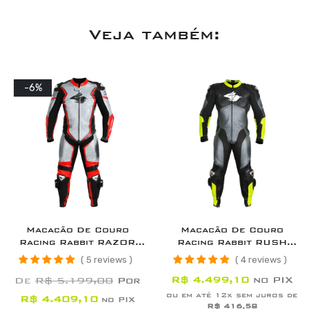
Veja também:
-6%
Macacão De Couro
Macacão De Couro
Racing Rabbit RAZOR
Racing Rabbit RUSH
Esportivo Com
Para Moto Esportiva
5 reviews
4 reviews
Proteções CE
Com Proteções
R$ 4.499,10
no PIX
De
R$ 5.199,00
Por
ou em até 12x sem juros de
R$ 4.409,10
no PIX
R$ 416,58