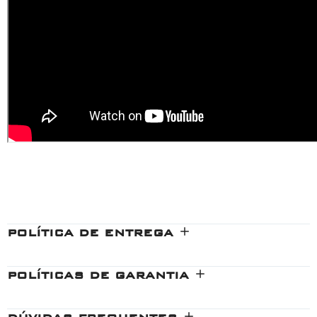
Macacão X11 , Macacão Texx , Macacão Tutto, Macacão Forza, Macacão
Alpinestars, Macacão Race Tech, , Macacão Moto, Macacão Motociclista, Melhor
Macacão de Moto, Macacão Racing Rabbit, Macacão de Moto Couro, Macacão de
Moto com proteção, Macacão de Moto Ventilado, Macacão de Moto Esportiva,
Macacão de Moto 1 peça, Macacão de Moto Premium, Macacão de Moto
Importado, Melhor Macacão de Moto, Macacão de Moto Macna, Macacão de Moto
Ixon, Macacão de Moto Shiver, Macacão Berik, Macacão MotoGP, macacão
Dainese, macacão 2mt, macacão norisk
POLÍTICA DE ENTREGA
POLÍTICAS DE GARANTIA