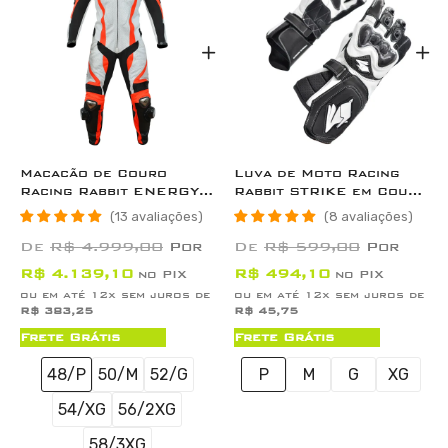
Macacão de Couro
Luva de Moto Racing
Racing Rabbit ENERGY
Rabbit STRIKE em Couro
para Moto Esportiva
com Proteção de
13 avaliações
8 avaliações
com Proteções
Carbono e Punho Longo
De
R$ 4.999,00
Por
De
R$ 599,00
Por
R$ 4.139,10
R$ 494,10
no PIX
no PIX
ou em até 12x sem juros de
ou em até 12x sem juros de
R$ 383,25
R$ 45,75
Frete Grátis
Frete Grátis
48/P
50/M
52/G
P
M
G
XG
54/XG
56/2XG
58/3XG